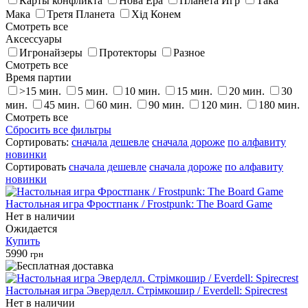
Карты конфликта
Нова Ера
Планета Игр
Така
Мака
Третя Планета
Хід Конем
Смотреть все
Аксессуары
Игронайзеры
Протекторы
Разное
Смотреть все
Время партии
>15 мин.
5 мин.
10 мин.
15 мин.
20 мин.
30
мин.
45 мин.
60 мин.
90 мин.
120 мин.
180 мин.
Смотреть все
Сбросить все фильтры
Сортировать:
сначала дешевле
сначала дороже
по алфавиту
новинки
Сортировать
сначала дешевле
сначала дороже
по алфавиту
новинки
Настольная игра Фростпанк / Frostpunk: The Board Game
Нет в наличии
Ожидается
Купить
5990
грн
Настольная игра Эверделл. Стрімкошир / Everdell: Spirecrest
Нет в наличии