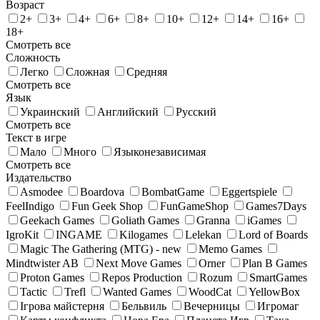
Возраст
2+
3+
4+
6+
8+
10+
12+
14+
16+
18+
Смотреть все
Сложность
Легко
Сложная
Средняя
Смотреть все
Язык
Украинский
Английский
Русский
Смотреть все
Текст в игре
Мало
Много
Языконезависимая
Смотреть все
Издательство
Asmodee
Boardova
BombatGame
Eggertspiele
FeelIndigo
Fun Geek Shop
FunGameShop
Games7Days
Geekach Games
Goliath Games
Granna
iGames
IgroKit
INGAME
Kilogames
Lelekan
Lord of Boards
Magic The Gathering (MTG) - new
Memo Games
Mindtwister AB
Next Move Games
Orner
Plan B Games
Proton Games
Repos Production
Rozum
SmartGames
Tactic
Trefl
Wanted Games
WoodCat
YellowBox
Ігрова майстерня
Бельвиль
Вечерницы
Игромаг