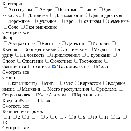
Категории
Аксессуары
Амери
Быстрые
Гикам
Для
взрослых
Для детей
Для компании
Для подростков
Дорожные
Дуэльные
Евро
Новичкам
Семейные
Соло
Экономические
Смотреть все
Жанры
Абстрактные
Военные
Детектив
История
Квесты
Кооперативные
Логические
Мафия
На
удачу
На ловкость
Приключения
С кубиками
Спорт
Стратегии
Сюжетные
Творческие
Фантастика
Фэнтези
Экономические
Юмор
Смотреть все
Серии
Dixit (Диксит)
Бэнг!
Замес
Каркассон
Кодовые
имена
Манчкин
Место преступления
Орифлама
Остров кошек
Ужас Аркхема
Шарлатаны из
Кведлинбурга
Шерлок
Смотреть все
Количество игроков
1
2
3
4
5
6
7
8
9
10
11
12
13
Смотреть все