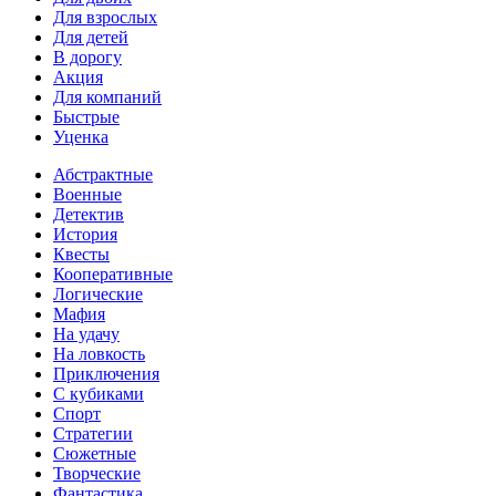
Для взрослых
Для детей
В дорогу
Акция
Для компаний
Быстрые
Уценка
Абстрактные
Военные
Детектив
История
Квесты
Кооперативные
Логические
Мафия
На удачу
На ловкость
Приключения
С кубиками
Спорт
Стратегии
Сюжетные
Творческие
Фантастика