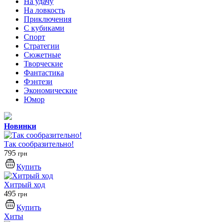
На удачу
На ловкость
Приключения
С кубиками
Спорт
Стратегии
Сюжетные
Творческие
Фантастика
Фэнтези
Экономические
Юмор
Новинки
Так сообразительно!
795
грн
Купить
Хитрый ход
495
грн
Купить
Хиты