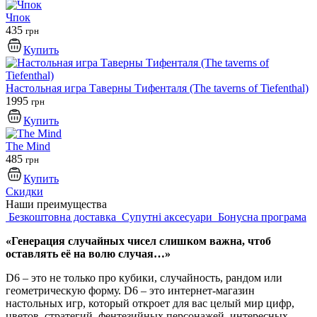
Чпок
435
грн
Купить
Настольная игра Таверны Тифенталя (The taverns of Tiefenthal)
1995
грн
Купить
The Mind
485
грн
Купить
Скидки
Наши преимущества
Безкоштовна доставка
Супутні аксесуари
Бонусна програма
«Генерация случайных чисел слишком важна, чтоб
оставлять её на волю случая…»
D6 – это не только про кубики, случайность, рандом или
геометрическую форму. D6 – это интернет-магазин
настольных игр, который откроет для вас целый мир цифр,
цветов, стратегий, фентезийных персонажей, интересных