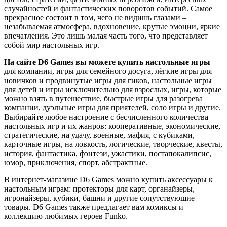
случайностей и фантастических поворотов событий. Самое
прекрасное состоит в том, чего не видишь глазами –
незабываемая атмосфера, вдохновение, крутые эмоции, яркие
впечатления. Это лишь малая часть того, что представляет
собой мир настольных игр.
На сайте D6 Games вы можете купить настольные игры
для компании, игры для семейного досуга, лёгкие игры для
новичков и продвинутые игры для гиков, настольные игры
для детей и игры исключительно для взрослых, игры, которые
можно взять в путешествие, быстрые игры для разогрева
компании, дуэльные игры для приятелей, соло игры и другие.
Выбирайте любое настроение с бесчисленного количества
настольных игр и их жанров: кооперативные, экономические,
стратегические, на удачу, военные, мафия, с кубиками,
карточные игры, на ловкость, логические, творческие, квесты,
история, фантастика, фэнтези, ужастики, постапокалипсис,
юмор, приключения, спорт, абстрактные.
В интернет-магазине D6 Games можно купить аксессуары к
настольным играм: протекторы для карт, органайзеры,
игронайзеры, кубики, башни и другие сопутствующие
товары. D6 Games также предлагает вам комиксы и
коллекцию любимых героев Funko.