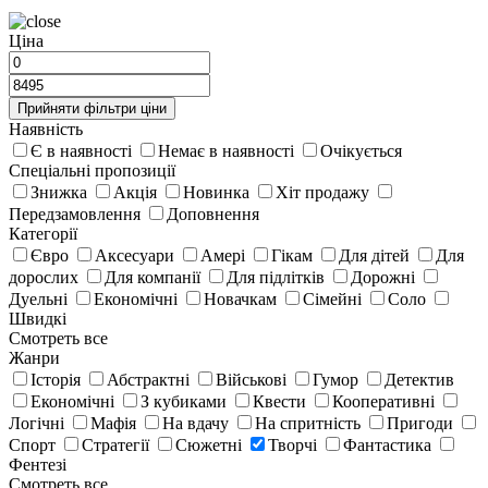
Цiна
Прийняти фiльтри цiни
Наявність
Є в наявності
Немає в наявності
Очікується
Спецiальнi пропозицiї
Знижка
Акція
Новинка
Хіт продажу
Передзамовлення
Доповнення
Категорії
Євро
Аксесуари
Амері
Гікам
Для дітей
Для
дорослих
Для компанії
Для підлітків
Дорожні
Дуельні
Економічні
Новачкам
Сімейні
Соло
Швидкі
Смотреть все
Жанри
Історія
Абстрактні
Військові
Гумор
Детектив
Економічні
З кубиками
Квести
Кооперативні
Логічні
Мафія
На вдачу
На спритність
Пригоди
Спорт
Стратегії
Сюжетні
Творчі
Фантастика
Фентезі
Смотреть все