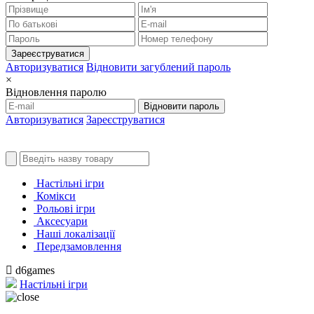
Зареєструватися
Авторизуватися
Відновити загублений пароль
×
Відновлення паролю
Відновити пароль
Авторизуватися
Зареєструватися
Настільні ігри
Комікси
Рольові ігри
Аксесуари
Наші локалізації
Передзамовлення
d6games
Настільні ігри