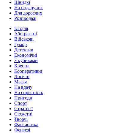
Швидкі
На подарунок
Для дорослих
Розпродаж
Історія
Абстрактні
Військові
Гумор
Детектив
Економічні
З кубиками
Квести
Кооперативні
Логічні
Мафія
На вдачу
На спритність
Пригоди
Спорт
Стратегії
Сюжетні
Творчі
Фантастика
Фентезі