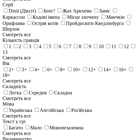
Серії
Dixit (Діксіт)
Бенг!
Жах Аркхема
Заміс
Каркассон
Кодові імена
Місце злочину
Манчкін
Орифлама
Острів котів
Пройдисвіти Кведлінбурга
Шерлок
Смотреть все
Кількість гравців
1
2
3
4
5
6
7
8
9
10
11
12
13
Смотреть все
Вік
2+
3+
4+
6+
8+
10+
12+
14+
16+
18+
Смотреть все
Складність
Легка
Середня
Складна
Смотреть все
Мова
Українська
Англійська
Російська
Смотреть все
Текст у грі
Багато
Мало
Мовонезалежна
Смотреть все
Видавництво