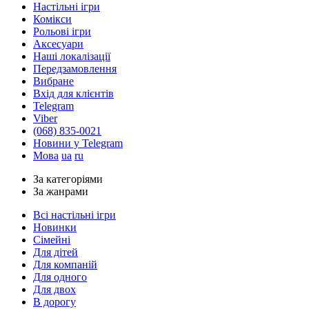
Настільні ігри
Комікси
Рольові ігри
Аксесуари
Наші локалізації
Передзамовлення
Вибране
Вхід для клієнтів
Telegram
Viber
(068) 835-0021
Новини у Telegram
Мова
ua
ru
За категоріями
За жанрами
Всі настільні ігри
Новинки
Сімейні
Для дітей
Для компаній
Для одного
Для двох
В дорогу