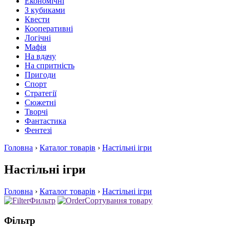
Економічні
З кубиками
Квести
Кооперативні
Логічні
Мафія
На вдачу
На спритність
Пригоди
Спорт
Стратегії
Сюжетні
Творчі
Фантастика
Фентезі
Головна
›
Каталог товарів
›
Настільні ігри
Настільні ігри
Головна
›
Каталог товарів
›
Настільні ігри
Фильтр
Сортування товару
Фільтр