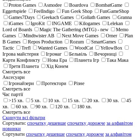
Proton Games
Asmodee
Boardova
BombatGame
Eggertspiele
FeelIndigo
Fun Geek Shop
FunGameShop
Games7Days
Geekach Games
Goliath Games
Granna
iGames
IgroKit
INGAME
Kilogames
Lelekan
Lord of Boards
Magic The Gathering (MTG) - new
Memo
Games
Mindtwister AB
Next Move Games
Orner
Plan
B Games
Repos Production
Rozum
SmartGames
Tactic
Trefl
Wanted Games
WoodCat
YellowBox
Ігрова майстерня
Ігромаг
Бельвіль
Вечорниці
Карти Конфликту
Нова Ера
Планета Ігр
Така Мака
Третя Планета
Хід Конем
Смотреть все
Аксесуари
Ігронайзери
Протектори
Різне
Смотреть все
Час партії
>15 хв.
5 хв.
10 хв.
15 хв.
20 хв.
30 хв.
45
хв.
60 хв.
90 хв.
120 хв.
180 хв.
Смотреть все
Скинути всі фільтри
Сортувати:
спочатку дешевше
спочатку дорожче
за алфавiтом
новинки
Сортувати
спочатку дешевше
спочатку дорожче
за алфавiтом