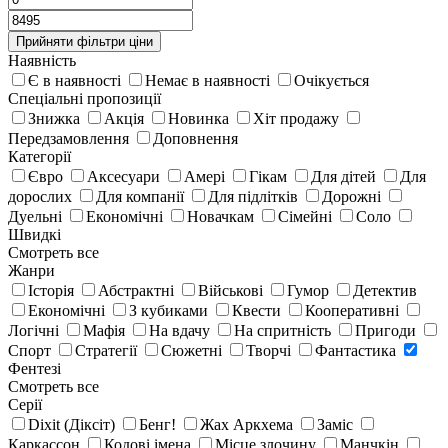
Прийняти фiльтри цiни
Наявність
Є в наявності
Немає в наявності
Очікується
Спецiальнi пропозицiї
Знижка
Акція
Новинка
Хіт продажу
Передзамовлення
Доповнення
Категорії
Євро
Аксесуари
Амері
Гікам
Для дітей
Для
дорослих
Для компанії
Для підлітків
Дорожні
Дуельні
Економічні
Новачкам
Сімейні
Соло
Швидкі
Смотреть все
Жанри
Історія
Абстрактні
Військові
Гумор
Детектив
Економічні
З кубиками
Квести
Кооперативні
Логічні
Мафія
На вдачу
На спритність
Пригоди
Спорт
Стратегії
Сюжетні
Творчі
Фантастика
Фентезі
Смотреть все
Серії
Dixit (Діксіт)
Бенг!
Жах Аркхема
Заміс
Каркассон
Кодові імена
Місце злочину
Манчкін