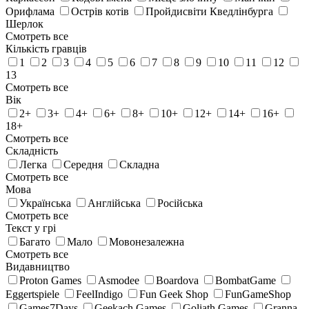
Орифлама
Острів котів
Пройдисвіти Кведлінбурга
Шерлок
Смотреть все
Кількість гравців
1
2
3
4
5
6
7
8
9
10
11
12
13
Смотреть все
Вік
2+
3+
4+
6+
8+
10+
12+
14+
16+
18+
Смотреть все
Складність
Легка
Середня
Складна
Смотреть все
Мова
Українська
Англійська
Російська
Смотреть все
Текст у грі
Багато
Мало
Мовонезалежна
Смотреть все
Видавництво
Proton Games
Asmodee
Boardova
BombatGame
Eggertspiele
FeelIndigo
Fun Geek Shop
FunGameShop
Games7Days
Geekach Games
Goliath Games
Granna