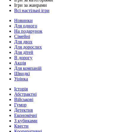
Ігри за жанрами
Всі настільні ігри
Новинки
Для одного
На подарунок
Сімейні
Для двох
Для дорослих
Для дітей
В дорогу
Акція
Для компаній
Швидкі
Уцінка
Історія
Абстрактні
Військові
Гумор
Детектив
Економічні
З кубиками
Квести
Кооперативні