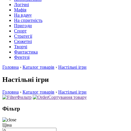
Логічні
Мафія
На вдачу
На спритність
Пригоди
Спорт
Стратегії
Сюжетні
Творчі
Фантастика
Фентезі
Головна
›
Каталог товарів
›
Настільні ігри
Настільні ігри
Головна
›
Каталог товарів
›
Настільні ігри
Фильтр
Сортування товару
Фільтр
Цiна