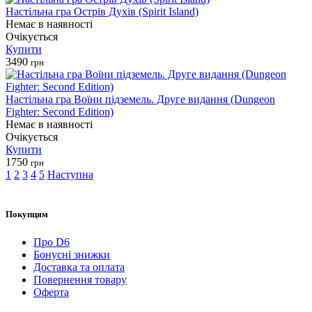
Настільна гра Острів Духів (Spirit Island)
Немає в наявності
Очікується
Купити
3490
грн
Настільна гра Воїни підземель. Друге видання (Dungeon
Fighter: Second Edition)
Немає в наявності
Очікується
Купити
1750
грн
1
2
3
4
5
Наступна
Покупцям
Про D6
Бонусні знижки
Доставка та оплата
Повернення товару
Оферта