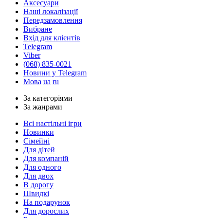
Аксесуари
Наші локалізації
Передзамовлення
Вибране
Вхід для клієнтів
Telegram
Viber
(068) 835-0021
Новини у Telegram
Мова
ua
ru
За категоріями
За жанрами
Всі настільні ігри
Новинки
Сімейні
Для дітей
Для компаній
Для одного
Для двох
В дорогу
Швидкі
На подарунок
Для дорослих