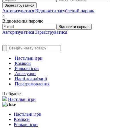
Зареєструватися
Авторизуватися
Відновити загублений пароль
×
Відновлення паролю
Відновити пароль
Авторизуватися
Зареєструватися
Настільні ігри
Комікси
Рольові ігри
Аксесуари
Наші локалізації
Передзамовлення
d6games
Настільні ігри
Настільні ігри
Комікси
Рольові ігри