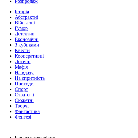
Розпродаж
Історія
Абстрактні
Військові
Гумор
Детектив
Економічні
З кубиками
Квести
Кооперативні
Логічні
Мафія
На вдачу
На спритність
Пригоди
Спорт
Стратегії
Сюжетні
Творчі
Фантастика
Фентезі
Ігри за категоріями