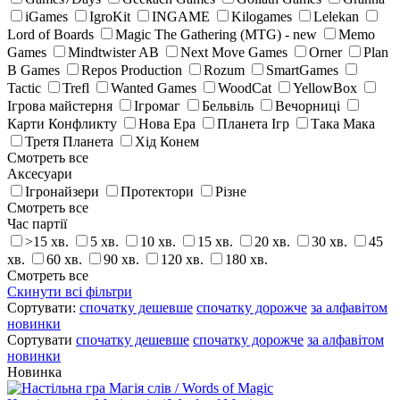
iGames
IgroKit
INGAME
Kilogames
Lelekan
Lord of Boards
Magic The Gathering (MTG) - new
Memo
Games
Mindtwister AB
Next Move Games
Orner
Plan
B Games
Repos Production
Rozum
SmartGames
Tactic
Trefl
Wanted Games
WoodCat
YellowBox
Ігрова майстерня
Ігромаг
Бельвіль
Вечорниці
Карти Конфликту
Нова Ера
Планета Ігр
Така Мака
Третя Планета
Хід Конем
Смотреть все
Аксесуари
Ігронайзери
Протектори
Різне
Смотреть все
Час партії
>15 хв.
5 хв.
10 хв.
15 хв.
20 хв.
30 хв.
45
хв.
60 хв.
90 хв.
120 хв.
180 хв.
Смотреть все
Скинути всі фільтри
Сортувати:
спочатку дешевше
спочатку дорожче
за алфавiтом
новинки
Сортувати
спочатку дешевше
спочатку дорожче
за алфавiтом
новинки
Новинка