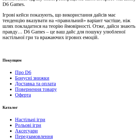
D6 Games.
Ігрові кейси показують, що використання дайсів має
тенденцію вказувати на «правильний» варіант частіше, ніж
шлях покладатися на теорію ймовірності. Отже, дайси знають
правду… D6 Games – це ваш дайс для пошуку улюбленої
настільної гри та вражаючих ігрових емоцій.
Покупцям
Про D6
Бонусні знижки
Доставка та оплата
Повернення товару
Оферта
Каталог
Настільні ігри
Рольові ігри
Аксесуари
Передзамовлення