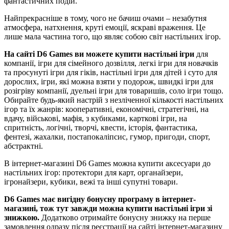
фантастичних подій.
Найпрекрасніше в тому, чого не бачиш очами – незабутня
атмосфера, натхнення, круті емоції, яскраві враження. Це
лише мала частина того, що являє собою світ настільних ігор.
На сайті D6 Games ви можете купити настільні ігри
для
компанії, ігри для сімейного дозвілля, легкі ігри для новачків
та просунуті ігри для гіків, настільні ігри для дітей і суто для
дорослих, ігри, які можна взяти у подорож, швидкі ігри для
розігріву компанії, дуельні ігри для товаришів, соло ігри тощо.
Обирайте будь-який настрій з незліченної кількості настільних
ігор та їх жанрів: кооперативні, економічні, стратегічні, на
вдачу, військові, мафія, з кубиками, карткові ігри, на
спритність, логічні, творчі, квести, історія, фантастика,
фентезі, жахалки, постапокаліпсис, гумор, пригоди, спорт,
абстрактні.
В інтернет-магазині D6 Games можна купити аксесуари до
настільних ігор: протектори для карт, органайзери,
ігронайзери, кубики, вежі та інші супутні товари.
D6 Games має вигідну бонусну програму в інтернет-
магазині, тож тут завжди можна купити настільні ігри зі
знижкою.
Додатково отримайте бонусну знижку на перше
замовлення одразу після реєстрації на сайті інтернет-магазину