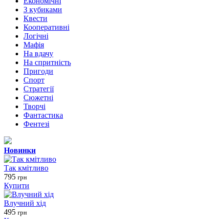
Економічні
З кубиками
Квести
Кооперативні
Логічні
Мафія
На вдачу
На спритність
Пригоди
Спорт
Стратегії
Сюжетні
Творчі
Фантастика
Фентезі
Новинки
Так кмітливо
795
грн
Купити
Влучний хід
495
грн