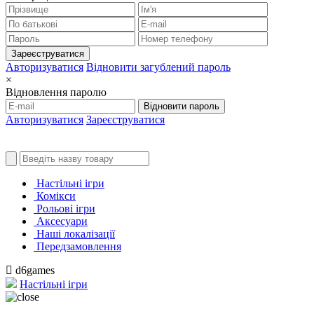
Зареєструватися
Авторизуватися
Відновити загублений пароль
×
Відновлення паролю
Відновити пароль
Авторизуватися
Зареєструватися
Настільні ігри
Комікси
Рольові ігри
Аксесуари
Наші локалізації
Передзамовлення
d6games
Настільні ігри