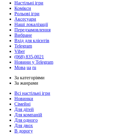
Настільні ігри
Комікси
Рольові ігри
Аксесуари
Наші локалізації
Передзамовлення
Вибране
Вхід для клієнтів
Telegram
Viber
(068) 835-0021
Новини у Telegram
Мова
ua
ru
За категоріями
За жанрами
Всі настільні ігри
Новинки
Сімейні
Для дітей
Для компаній
Для одного
Для двох
В дорогу