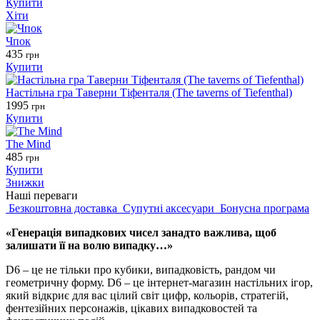
Купити
Хіти
Чпок
435
грн
Купити
Настільна гра Таверни Тіфенталя (The taverns of Tiefenthal)
1995
грн
Купити
The Mind
485
грн
Купити
Знижки
Наші переваги
Безкоштовна доставка
Супутні аксесуари
Бонусна програма
«Генерація випадкових чисел занадто важлива, щоб
залишати її на волю випадку…»
D6 – це не тільки про кубики, випадковість, рандом чи
геометричну форму. D6 – це інтернет-магазин настільних ігор,
який відкриє для вас цілий світ цифр, кольорів, стратегій,
фентезійних персонажів, цікавих випадковостей та