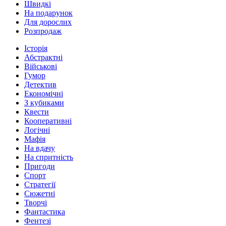
Швидкі
На подарунок
Для дорослих
Розпродаж
Історія
Абстрактні
Військові
Гумор
Детектив
Економічні
З кубиками
Квести
Кооперативні
Логічні
Мафія
На вдачу
На спритність
Пригоди
Спорт
Стратегії
Сюжетні
Творчі
Фантастика
Фентезі