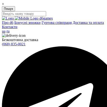
×
Пошук
d6games
Про d6
Бонусні знижки
Гуртова співпраця
Доставка та оплата
Контакти
ua
ru
Безкоштовна доставка
(068) 835-0021