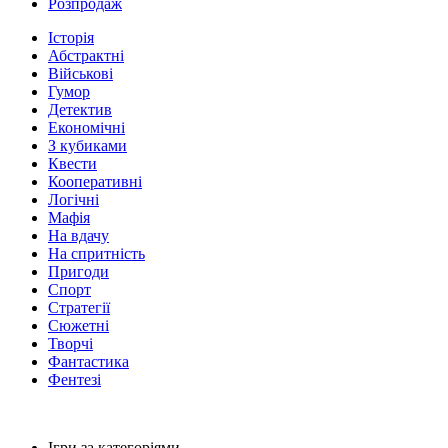
Розпродаж
Історія
Абстрактні
Військові
Гумор
Детектив
Економічні
З кубиками
Квести
Кооперативні
Логічні
Мафія
На вдачу
На спритність
Пригоди
Спорт
Стратегії
Сюжетні
Творчі
Фантастика
Фентезі
Ігри за категоріями