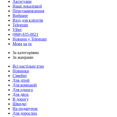
Аксесуари
Наші локалізації
Передзамовлення
Вибране
Вхід для клієнтів
Telegram
Viber
(068) 835-0021
Новини у Telegram
Мова
ua
ru
За категоріями
За жанрами
Всі настільні ігри
Новинки
Сімейні
Для дітей
Для компаній
Для одного
Для двох
В дорогу
Швидкі
На подарунок
Для дорослих