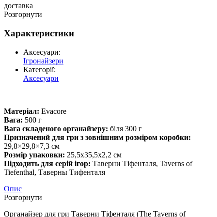
доставка
Розгорнути
Характеристики
Аксесуари:
Ігронайзери
Категорії:
Аксесуари
Матеріал:
Evacore
Вага:
500 г
Вага складеного органайзеру:
біля 300 г
Призначений для гри з зовнішним розміром коробки:
29,8×29,8×7,3 см
Розмір упаковки:
25,5х35,5х2,2 см
Підходить для серій ігор:
Таверни Тіфенталя, Taverns of
Tiefenthal, Таверны Тифенталя
Опис
Розгорнути
Органайзер для гри Таверни Тіфенталя (The Taverns of