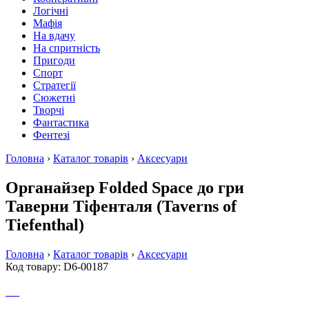
Логічні
Мафія
На вдачу
На спритність
Пригоди
Спорт
Стратегії
Сюжетні
Творчі
Фантастика
Фентезі
Головна
›
Каталог товарів
›
Аксесуари
Органайзер Folded Space до гри
Таверни Тіфенталя (Taverns of
Tiefenthal)
Головна
›
Каталог товарів
›
Аксесуари
Код товару: D6-00187