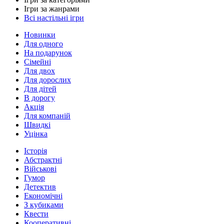
Ігри за жанрами
Всі настільні ігри
Новинки
Для одного
На подарунок
Сімейні
Для двох
Для дорослих
Для дітей
В дорогу
Акція
Для компаній
Швидкі
Уцінка
Історія
Абстрактні
Військові
Гумор
Детектив
Економічні
З кубиками
Квести
Кооперативні