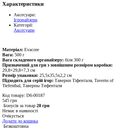
Характеристики
Аксесуари:
Ігронайзери
Категорії:
Аксесуари
Матеріал:
Evacore
Вага:
500 г
Вага складеного органайзеру:
біля 300 г
Призначений для гри з зовнішним розміром коробки:
29,8×29,8×7,3 см
Розмір упаковки:
25,5х35,5х2,2 см
Підходить для серій ігор:
Таверни Тіфенталя, Taverns of
Tiefenthal, Таверны Тифенталя
Код товару: D6-00187
545 грн
Бонусiв за товар
28 грн
Немає в наявності
Очікується
Додати до кошика
Безкоштовна