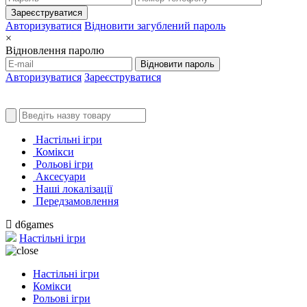
Зареєструватися
Авторизуватися
Відновити загублений пароль
×
Відновлення паролю
Відновити пароль
Авторизуватися
Зареєструватися
Настільні ігри
Комікси
Рольові ігри
Аксесуари
Наші локалізації
Передзамовлення
d6games
Настільні ігри
Настільні ігри
Комікси
Рольові ігри