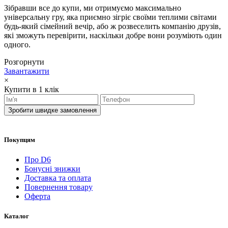
Зібравши все до купи, ми отримуємо максимально
універсальну гру, яка приємно зігріє своїми теплими світами
будь-який сімейний вечір, або ж розвеселить компанію друзів,
які зможуть перевірити, наскільки добре вони розуміють один
одного.
Розгорнути
Завантажити
×
Купити в 1 клік
Зробити швидке замовлення
Покупцям
Про D6
Бонусні знижки
Доставка та оплата
Повернення товару
Оферта
Каталог