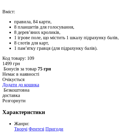
Вміст:
правила, 84 карти,
8 планшетів для голосування,
8 дерев’яних кроликів,
1 ігрове поле, що містить 1 шкалу підрахунку балів,
8 слотів для карт,
1 пам’ятку гравця (для підрахунку балів).
Код товару: 109
1499 грн
Бонусiв за товар
75 грн
Немає в наявності
Очікується
Додати до кошика
Безкоштовна
доставка
Розгорнути
Характеристики
Жанри:
Творчі
Фентезі
Пригоди