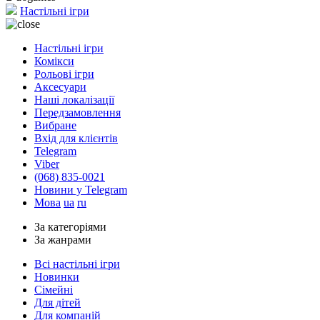
Настільні ігри
Настільні ігри
Комікси
Рольові ігри
Аксесуари
Наші локалізації
Передзамовлення
Вибране
Вхід для клієнтів
Telegram
Viber
(068) 835-0021
Новини у Telegram
Мова
ua
ru
За категоріями
За жанрами
Всі настільні ігри
Новинки
Сімейні
Для дітей
Для компаній