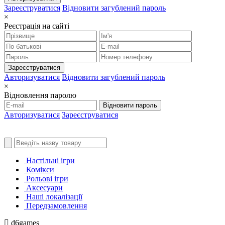
Зареєструватися
Відновити загублений пароль
×
Реєстрація на сайті
Зареєструватися
Авторизуватися
Відновити загублений пароль
×
Відновлення паролю
Відновити пароль
Авторизуватися
Зареєструватися
Настільні ігри
Комікси
Рольові ігри
Аксесуари
Наші локалізації
Передзамовлення
d6games