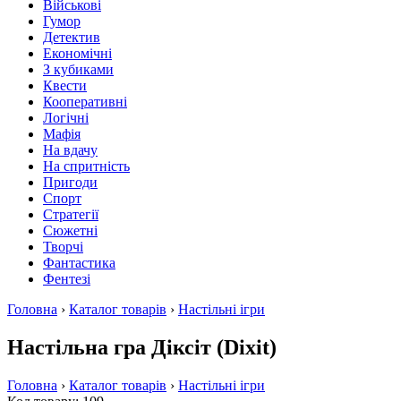
Військові
Гумор
Детектив
Економічні
З кубиками
Квести
Кооперативні
Логічні
Мафія
На вдачу
На спритність
Пригоди
Спорт
Стратегії
Сюжетні
Творчі
Фантастика
Фентезі
Головна
›
Каталог товарів
›
Настільні ігри
Настільна гра Діксіт (Dixit)
Головна
›
Каталог товарів
›
Настільні ігри