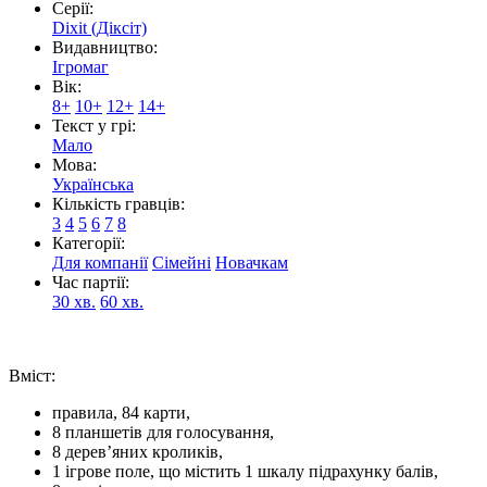
Серії:
Dixit (Діксіт)
Видавництво:
Ігромаг
Вік:
8+
10+
12+
14+
Текст у грі:
Мало
Мова:
Українська
Кількість гравців:
3
4
5
6
7
8
Категорії:
Для компанії
Сімейні
Новачкам
Час партії:
30 хв.
60 хв.
Вміст:
правила, 84 карти,
8 планшетів для голосування,
8 дерев’яних кроликів,
1 ігрове поле, що містить 1 шкалу підрахунку балів,