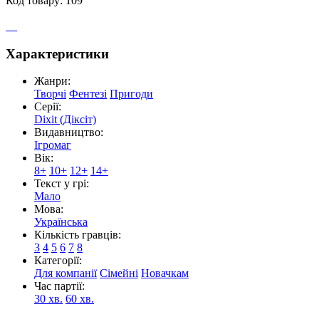
Код товару: 109
Характеристики
Жанри:
Творчі
Фентезі
Пригоди
Серії:
Dixit (Діксіт)
Видавництво:
Ігромаг
Вік:
8+
10+
12+
14+
Текст у грі:
Мало
Мова:
Українська
Кількість гравців:
3
4
5
6
7
8
Категорії:
Для компанії
Сімейні
Новачкам
Час партії:
30 хв.
60 хв.