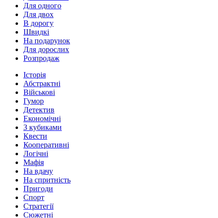
Для одного
Для двох
В дорогу
Швидкі
На подарунок
Для дорослих
Розпродаж
Історія
Абстрактні
Військові
Гумор
Детектив
Економічні
З кубиками
Квести
Кооперативні
Логічні
Мафія
На вдачу
На спритність
Пригоди
Спорт
Стратегії
Сюжетні