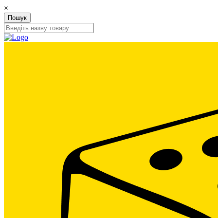
×
Пошук