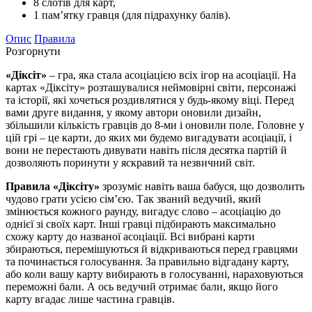
8 слотів для карт,
1 пам’ятку гравця (для підрахунку балів).
Опис
Правила
Розгорнути
«Діксіт»
– гра, яка стала асоціацією всіх ігор на асоціації. На
картах «Діксіту» розташувалися неймовірні світи, персонажі
та історії, які хочеться роздивлятися у будь-якому віці. Перед
вами друге видання, у якому автори оновили дизайн,
збільшили кількість гравців до 8-ми і оновили поле. Головне у
цій грі – це карти, до яких ми будемо вигадувати асоціації, і
вони не перестають дивувати навіть після десятка партій й
дозволяють поринути у яскравий та незвичний світ.
Правила «Діксіту»
зрозуміє навіть ваша бабуся, що дозволить
чудово грати усією сім’єю. Так званий ведучий, який
змінюється кожного раунду, вигадує слово – асоціацію до
однієї зі своїх карт. Інші гравці підбирають максимально
схожу карту до названої асоціації. Всі вибрані карти
збираються, перемішуються й відкриваються перед гравцями
та починається голосування. За правильно відгадану карту,
або коли вашу карту вибирають в голосуванні, нараховуються
переможні бали. А ось ведучий отримає бали, якщо його
карту вгадає лише частина гравців.