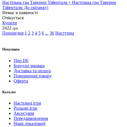
Настільна гра Таверни Тіфенталя + Настільна гра Таверни
Тіфенталя: До світанку!
Немає в наявності
Очікується
Купити
2422
грн
Попередня
1
2
3
4
5
6
...
36
Наступна
Покупцям
Про D6
Бонусні знижки
Доставка та оплата
Повернення товару
Оферта
Каталог
Настільні ігри
Рольові ігри
Аксесуари
Передзамовлення
Наші локалізації