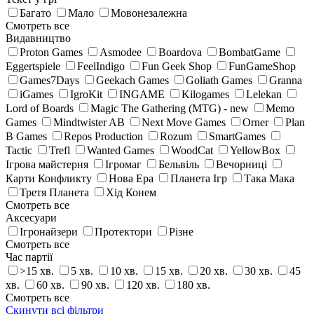
Багато
Мало
Мовонезалежна
Смотреть все
Видавництво
Proton Games
Asmodee
Boardova
BombatGame
Eggertspiele
FeelIndigo
Fun Geek Shop
FunGameShop
Games7Days
Geekach Games
Goliath Games
Granna
iGames
IgroKit
INGAME
Kilogames
Lelekan
Lord of Boards
Magic The Gathering (MTG) - new
Memo
Games
Mindtwister AB
Next Move Games
Orner
Plan
B Games
Repos Production
Rozum
SmartGames
Tactic
Trefl
Wanted Games
WoodCat
YellowBox
Ігрова майстерня
Ігромаг
Бельвіль
Вечорниці
Карти Конфликту
Нова Ера
Планета Ігр
Така Мака
Третя Планета
Хід Конем
Смотреть все
Аксесуари
Ігронайзери
Протектори
Різне
Смотреть все
Час партії
>15 хв.
5 хв.
10 хв.
15 хв.
20 хв.
30 хв.
45
хв.
60 хв.
90 хв.
120 хв.
180 хв.
Смотреть все
Скинути всі фільтри