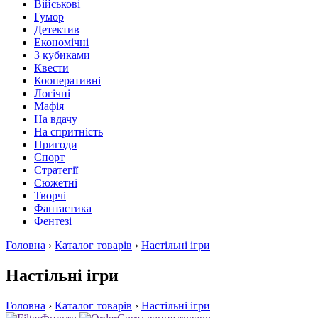
Військові
Гумор
Детектив
Економічні
З кубиками
Квести
Кооперативні
Логічні
Мафія
На вдачу
На спритність
Пригоди
Спорт
Стратегії
Сюжетні
Творчі
Фантастика
Фентезі
Головна
›
Каталог товарів
›
Настільні ігри
Настільні ігри
Головна
›
Каталог товарів
›
Настільні ігри