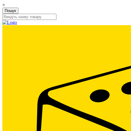
×
Пошук