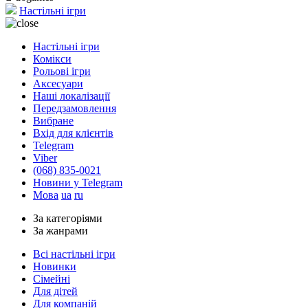
Настільні ігри
Настільні ігри
Комікси
Рольові ігри
Аксесуари
Наші локалізації
Передзамовлення
Вибране
Вхід для клієнтів
Telegram
Viber
(068) 835-0021
Новини у Telegram
Мова
ua
ru
За категоріями
За жанрами
Всі настільні ігри
Новинки
Сімейні
Для дітей
Для компаній