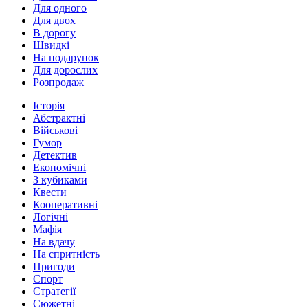
Для одного
Для двох
В дорогу
Швидкі
На подарунок
Для дорослих
Розпродаж
Історія
Абстрактні
Військові
Гумор
Детектив
Економічні
З кубиками
Квести
Кооперативні
Логічні
Мафія
На вдачу
На спритність
Пригоди
Спорт
Стратегії
Сюжетні