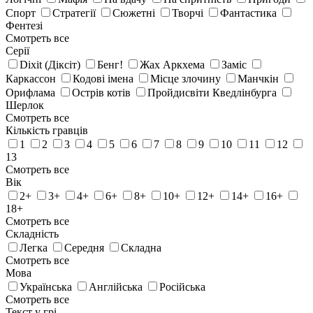
Спорт
Стратегії
Сюжетні
Творчі
Фантастика
Фентезі
Смотреть все
Серії
Dixit (Діксіт)
Бенг!
Жах Аркхема
Заміс
Каркассон
Кодові імена
Місце злочину
Манчкін
Орифлама
Острів котів
Пройдисвіти Кведлінбурга
Шерлок
Смотреть все
Кількість гравців
1
2
3
4
5
6
7
8
9
10
11
12
13
Смотреть все
Вік
2+
3+
4+
6+
8+
10+
12+
14+
16+
18+
Смотреть все
Складність
Легка
Середня
Складна
Смотреть все
Мова
Українська
Англійська
Російська
Смотреть все
Текст у грі