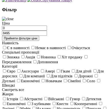
Фильтр
Сортування товару
Фільтр
Цiна
Прийняти фiльтри цiни
Наявність
Є в наявності
Немає в наявності
Очікується
Спецiальнi пропозицiї
Знижка
Акція
Новинка
Хіт продажу
Передзамовлення
Доповнення
Категорії
Євро
Аксесуари
Амері
Гікам
Для дітей
Для
дорослих
Для компанії
Для підлітків
Дорожні
Дуельні
Економічні
Новачкам
Сімейні
Соло
Швидкі
Смотреть все
Жанри
Історія
Абстрактні
Військові
Гумор
Детектив
Економічні
З кубиками
Квести
Кооперативні
Логічні
Мафія
На вдачу
На спритність
Пригоди