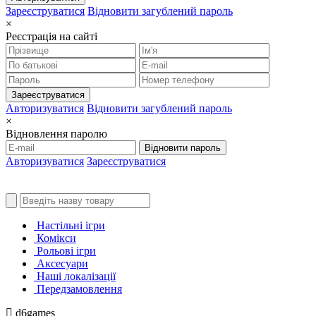
Зареєструватися
Відновити загублений пароль
×
Реєстрація на сайті
Зареєструватися
Авторизуватися
Відновити загублений пароль
×
Відновлення паролю
Відновити пароль
Авторизуватися
Зареєструватися
Настільні ігри
Комікси
Рольові ігри
Аксесуари
Наші локалізації
Передзамовлення
d6games