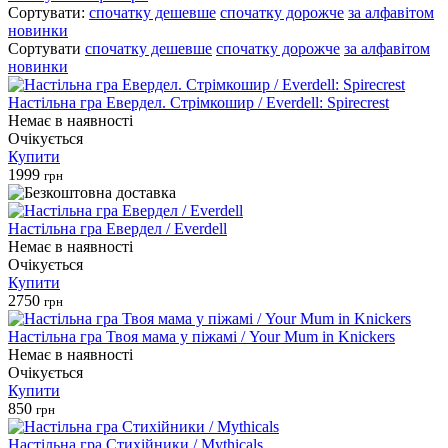
Сортувати:
спочатку дешевше
спочатку дорожче
за алфавiтом
новинки
Сортувати
спочатку дешевше
спочатку дорожче
за алфавiтом
новинки
Настільна гра Евердел. Стрімкошир / Everdell: Spirecrest
Немає в наявності
Очікується
Купити
1999
грн
Настільна гра Евердел / Everdell
Немає в наявності
Очікується
Купити
2750
грн
Настільна гра Твоя мама у піжамі / Your Mum in Knickers
Немає в наявності
Очікується
Купити
850
грн
Настільна гра Стихійники / Mythicals