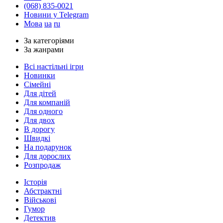
(068) 835-0021
Новини у Telegram
Мова
ua
ru
За категоріями
За жанрами
Всі настільні ігри
Новинки
Сімейні
Для дітей
Для компаній
Для одного
Для двох
В дорогу
Швидкі
На подарунок
Для дорослих
Розпродаж
Історія
Абстрактні
Військові
Гумор
Детектив