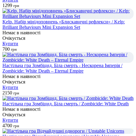
1299
грн
Kelp. Набір мінідоповнень «Блискавичні рефлекси» / Kelp:
Brilliant Behaviours Mini Expansion Set
Немає в наявності
Очікується
Купити
700
грн
Настільна гра Зомбіцид. Біла смерть - Нескорена Імперія /
Zombicide: White Death – Eternal Empire
Немає в наявності
Очікується
Купити
2150
грн
Настільна гра Зомбіцид. Біла смерть / Zombicide: White Death
Немає в наявності
Очікується
Купити
4700
грн