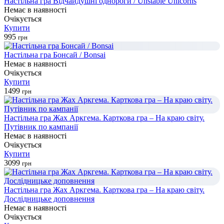
Настільна гра Відчайдушні однороги / Unstable Unicorns
Немає в наявності
Очікується
Купити
995
грн
Настільна гра Бонсай / Bonsai
Немає в наявності
Очікується
Купити
1499
грн
Настільна гра Жах Аркгема. Карткова гра – На краю світу.
Путівник по кампанії
Немає в наявності
Очікується
Купити
3099
грн
Настільна гра Жах Аркгема. Карткова гра – На краю світу.
Дослідницьке доповнення
Немає в наявності
Очікується