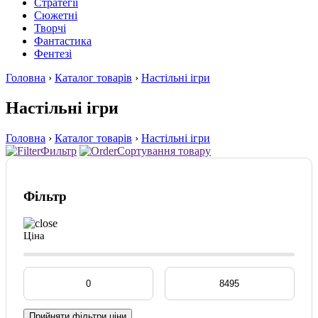
Стратегії
Сюжетні
Творчі
Фантастика
Фентезі
Головна
›
Каталог товарів
›
Настільні ігри
Настільні ігри
Головна
›
Каталог товарів
›
Настільні ігри
Фильтр
Сортування товару
Фільтр
Цiна
Прийняти фiльтри цiни