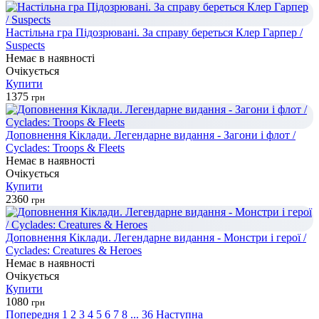
Настільна гра Підозрювані. За справу береться Клер Гарпер /
Suspects
Немає в наявності
Очікується
Купити
1375
грн
Доповнення Кіклади. Легендарне видання - Загони і флот /
Cyclades: Troops & Fleets
Немає в наявності
Очікується
Купити
2360
грн
Доповнення Кіклади. Легендарне видання - Монстри і герої /
Cyclades: Creatures & Heroes
Немає в наявності
Очікується
Купити
1080
грн
Попередня
1
2
3
4
5
6
7
8
...
36
Наступна