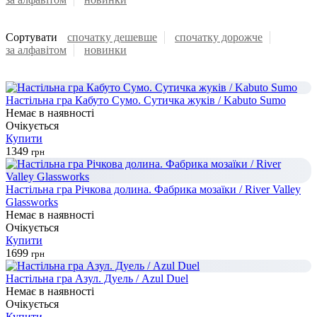
Сортувати
спочатку дешевше
спочатку дорожче
за алфавiтом
новинки
Настільна гра Кабуто Сумо. Сутичка жуків / Kabuto Sumo
Немає в наявності
Очікується
Купити
1349
грн
Настільна гра Річкова долина. Фабрика мозаїки / River Valley
Glassworks
Немає в наявності
Очікується
Купити
1699
грн
Настільна гра Азул. Дуель / Azul Duel
Немає в наявності
Очікується
Купити