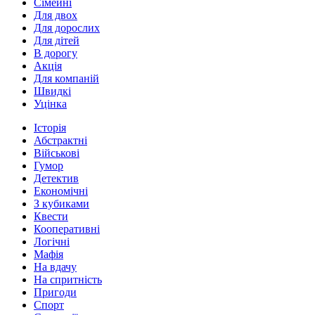
Сімейні
Для двох
Для дорослих
Для дітей
В дорогу
Акція
Для компаній
Швидкі
Уцінка
Історія
Абстрактні
Військові
Гумор
Детектив
Економічні
З кубиками
Квести
Кооперативні
Логічні
Мафія
На вдачу
На спритність
Пригоди
Спорт