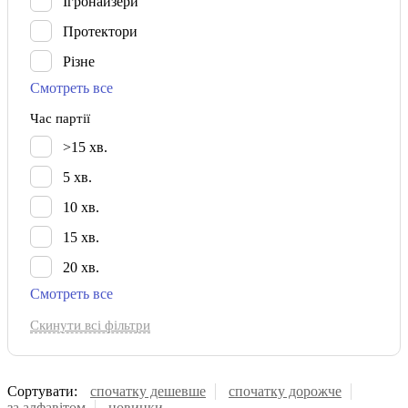
Ігронайзери
Протектори
Різне
Смотреть все
Час партії
>15 хв.
5 хв.
10 хв.
15 хв.
20 хв.
Смотреть все
Скинути всі фільтри
Сортувати:
спочатку дешевше
спочатку дорожче
за алфавiтом
новинки