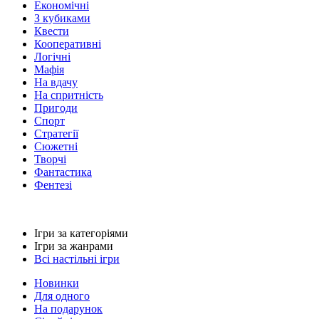
Економічні
З кубиками
Квести
Кооперативні
Логічні
Мафія
На вдачу
На спритність
Пригоди
Спорт
Стратегії
Сюжетні
Творчі
Фантастика
Фентезі
Ігри за категоріями
Ігри за жанрами
Всі настільні ігри
Новинки
Для одного
На подарунок