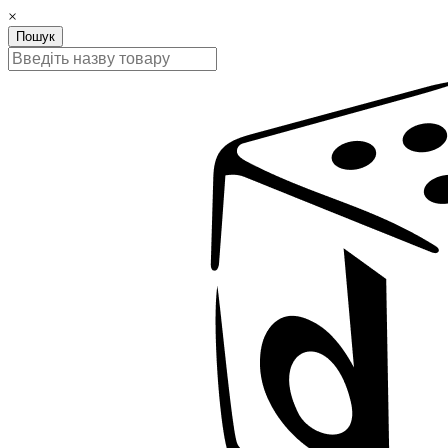
×
Пошук