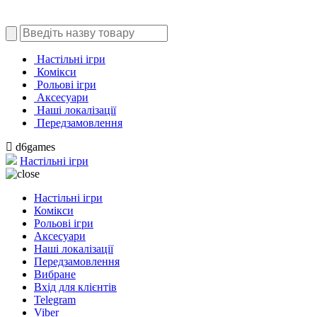
Настільні ігри
Комікси
Рольові ігри
Аксесуари
Наші локалізації
Передзамовлення
d6games
Настільні ігри
Настільні ігри
Комікси
Рольові ігри
Аксесуари
Наші локалізації
Передзамовлення
Вибране
Вхід для клієнтів
Telegram
Viber