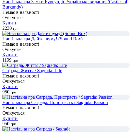
Настільна гра Замки Бургундії. Українське видання (Castles of
Burgundy)
Немає в наявності
Очікується
Купити
2230
грн
Настільна гра Дайте шуму! (Sound Box)
Немає в наявності
Очікується
Купити
1199
грн
Саґрада. Життя / Sagrada: Life
Немає в наявності
Очікується
Купити
950
грн
Настільна гра Саґрада. Пристрасть / Sagrada: Passion
Немає в наявності
Очікується
Купити
950
грн