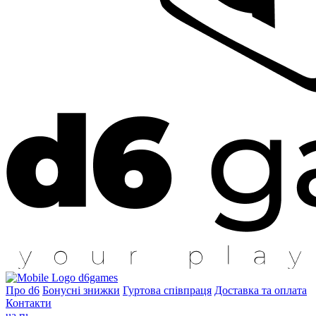
d6games
Про d6
Бонусні знижки
Гуртова співпраця
Доставка та оплата
Контакти
ua
ru