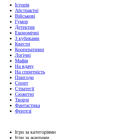
Історія
Абстрактні
Військові
Гумор
Детектив
Економічні
З кубиками
Квести
Кооперативні
Логічні
Мафія
На вдачу
На спритність
Пригоди
Спорт
Стратегії
Сюжетні
Творчі
Фантастика
Фентезі
Ігри за категоріями
Ігри за жанрами