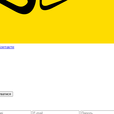
онтакти
уватися