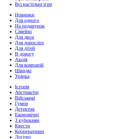
Всі настільні ігри
Новинки
Для одного
На подарунок
Сімейні
Для двох
Для дорослих
Для дітей
В дорогу
Акція
Для компаній
Швидкі
Уцінка
Історія
Абстрактні
Військові
Гумор
Детектив
Економічні
З кубиками
Квести
Кооперативні
Логічні