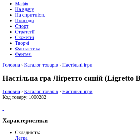
Мафія
На вдачу
На спритність
Пригоди
Спорт
Стратегії
Сюжетні
Творчі
Фантастика
Фентезі
Головна
›
Каталог товарів
›
Настільні ігри
Настільна гра Ліґретто синій (Ligretto Bl
Головна
›
Каталог товарів
›
Настільні ігри
Код товару: 1000282
Характеристики
Складність:
Легка