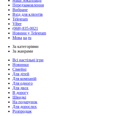
Наші локалізації
Передзамовлення
Вибране
Вхід для клієнтів
Telegram
Viber
(068) 835-0021
Новини у Telegram
Мова
ua
ru
За категоріями
За жанрами
Всі настільні ігри
Новинки
Сімейні
Для дітей
Для компаній
Для одного
Для двох
В дорогу
Швидкі
На подарунок
Для дорослих
Розпродаж