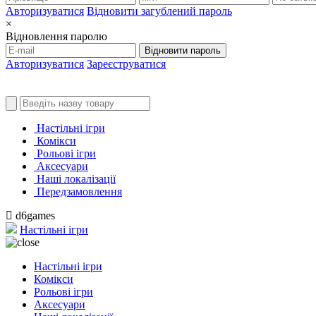
Авторизуватися
Відновити загублений пароль
×
Відновлення паролю
Відновити пароль
Авторизуватися
Зареєструватися
Настільні ігри
Комікси
Рольові ігри
Аксесуари
Наші локалізації
Передзамовлення
d6games
Настільні ігри
Настільні ігри
Комікси
Рольові ігри
Аксесуари