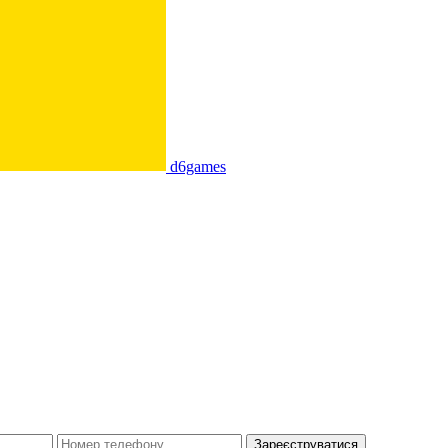
d6games
Зареєструватися