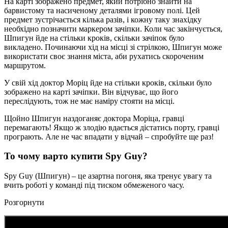
На карті зображено предмет, який потрібно знайти на
барвистому та насиченому деталями ігровому полі. Цей
предмет зустрічається кілька разів, і кожну таку знахідку
необхідно позначити маркером зачіпки. Коли час закінчується,
Шпигун йде на стільки кроків, скільки зачіпок було
викладено. Починаючи хід на місці зі стрілкою, Шпигун може
використати своє знання міста, аби рухатись скороченим
маршрутом.
У свій хід доктор Моріц йде на стільки кроків, скільки було
зображено на карті зачіпки. Він відчуває, що його
переслідують, тож не має наміру стояти на місці.
Щойно Шпигун наздоганяє доктора Моріца, гравці
перемагають! Якщо ж злодію вдається дістатись порту, гравці
програють. Але не час впадати у відчай – спробуйте ще раз!
То чому варто купити Spy Guy?
Spy Guy (Шпигун) – це азартна погоня, яка тренує увагу та
вчить роботі у команді під тиском обмеженого часу.
Розгорнути