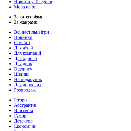
Новини у Telegram
Мова
ua
ru
За категоріями
За жанрами
Всі настільні ігри
Новинки
Сімейні
Для дітей
Для компаній
Для одного
Для двох
В дорогу
Швидкі
На подарунок
Для дорослих
Розпродаж
Історія
Абстрактні
Військові
Гумор
Детектив
Економічні