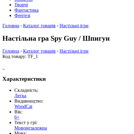
Творчі
Фантастика
Фентезі
Головна
›
Каталог товарів
›
Настільні ігри
Настільна гра Spy Guy / Шпигун
Головна
›
Каталог товарів
›
Настільні ігри
Код товару: TF_1
Характеристики
Складність:
Легка
Видавництво:
WoodCat
Вік:
6+
Текст у грі:
Мовонезалежна
Мова: