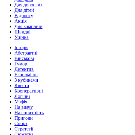
Для дорослих
Для дітей
В дорогу
Акція
Для компаній
Швидкі
Уцінка
Історія
Абстрактні
Військові
Гумор
Детектив
Економічні
З кубиками
Квести
Кооперативні
Логічні
Мафія
На вдачу
На спритність
Пригоди
Спорт
Стратегії
Сюжетні