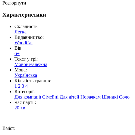
Розгорнути
Характеристики
Складність:
Легка
Видавництво:
WoodCat
Вік:
6+
Текст у грі:
Мовонезалежна
Мова:
Українська
Кількість гравців:
1
2
3
4
Категорії:
Для компанії
Сімейні
Для дітей
Новачкам
Швидкі
Соло
Час партії:
20 хв.
Вміст: