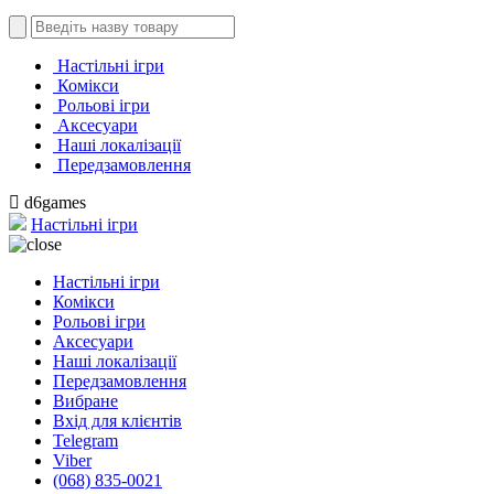
Настільні ігри
Комікси
Рольові ігри
Аксесуари
Наші локалізації
Передзамовлення
d6games
Настільні ігри
Настільні ігри
Комікси
Рольові ігри
Аксесуари
Наші локалізації
Передзамовлення
Вибране
Вхід для клієнтів
Telegram
Viber
(068) 835-0021