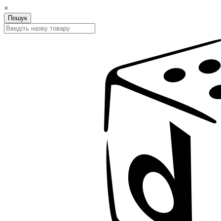
×
Пошук