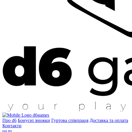
d6games
Про d6
Бонусні знижки
Гуртова співпраця
Доставка та оплата
Контакти
ua
ru