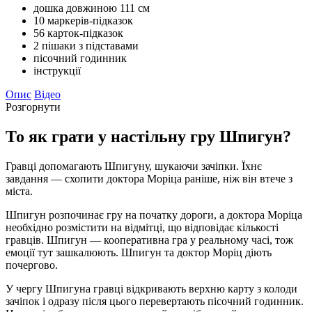
дошка довжиною 111 см
10 маркерів-підказок
56 карток-підказок
2 пішаки з підставами
пісочний годинник
інструкції
Опис
Відео
Розгорнути
То як грати у настільну гру Шпигун?
Гравці допомагають Шпигуну, шукаючи зачіпки. Їхнє
завдання — схопити доктора Моріца раніше, ніж він втече з
міста.
Шпигун розпочинає гру на початку дороги, а доктора Моріца
необхідно розмістити на відмітці, що відповідає кількості
гравців. Шпигун — кооперативна гра у реальному часі, тож
емоції тут зашкалюють. Шпигун та доктор Моріц діють
почергово.
У чергу Шпигуна гравці відкривають верхню карту з колоди
зачіпок і одразу після цього перевертають пісочний годинник.