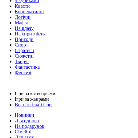
З кубиками
Квести
Кооперативні
Логічні
Мафія
На вдачу
На спритність
Пригоди
Спорт
Стратегії
Сюжетні
Творчі
Фантастика
Фентезі
Ігри за категоріями
Ігри за жанрами
Всі настільні ігри
Новинки
Для одного
На подарунок
Сімейні
Для двох