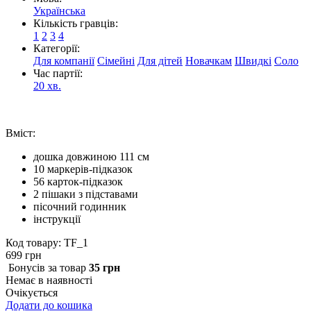
Українська
Кількість гравців:
1
2
3
4
Категорії:
Для компанії
Сімейні
Для дітей
Новачкам
Швидкі
Соло
Час партії:
20 хв.
Вміст:
дошка довжиною 111 см
10 маркерів-підказок
56 карток-підказок
2 пішаки з підставами
пісочний годинник
інструкції
Код товару: TF_1
699 грн
Бонусiв за товар
35 грн
Немає в наявності
Очікується
Додати до кошика