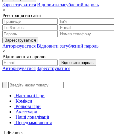
Зареєструватися
Відновити загублений пароль
×
Реєстрація на сайті
Зареєструватися
Авторизуватися
Відновити загублений пароль
×
Відновлення паролю
Відновити пароль
Авторизуватися
Зареєструватися
Настільні ігри
Комікси
Рольові ігри
Аксесуари
Наші локалізації
Передзамовлення
d6games