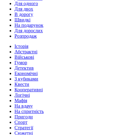
Для одного
Для двох
В дорогу
Швидкі
На подарунок
Для дорослих
Розпродаж
Історія
Абстрактні
Військові
Гумор
Детектив
Економічні
З кубиками
Квести
Кооперативні
Логічні
Мафія
На вдачу
На спритність
Пригоди
Спорт
Стратегії
Сюжетні