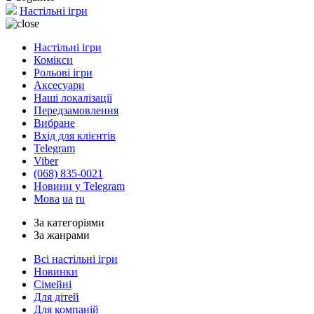
Настільні ігри
Настільні ігри
Комікси
Рольові ігри
Аксесуари
Наші локалізації
Передзамовлення
Вибране
Вхід для клієнтів
Telegram
Viber
(068) 835-0021
Новини у Telegram
Мова
ua
ru
За категоріями
За жанрами
Всі настільні ігри
Новинки
Сімейні
Для дітей
Для компаній