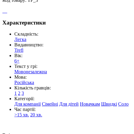
Код товару: TF_3
Характеристики
Складність:
Легка
Видавництво:
Trefl
Вік:
6+
Текст у грі:
Мовонезалежна
Мова:
Російська
Кількість гравців:
1
2
3
Категорії:
Для компанії
Сімейні
Для дітей
Новачкам
Швидкі
Соло
Час партії:
>15 хв.
20 хв.