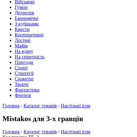
Військові
Гумор
Детектив
Економічні
З кубиками
Квести
Кооперативні
Логічні
Мафія
На вдачу
На спритність
Пригоди
Спорт
Стратегії
Сюжетні
Творчі
Фантастика
Фентезі
Головна
›
Каталог товарів
›
Настільні ігри
Mistakos для 3-х гравців
Головна
›
Каталог товарів
›
Настільні ігри