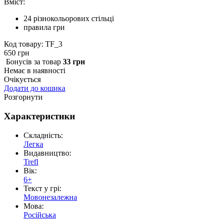
Вміст:
24 різнокольорових стільці
правила гри
Код товару: TF_3
650 грн
Бонусiв за товар
33 грн
Немає в наявності
Очікується
Додати до кошика
Розгорнути
Характеристики
Складність:
Легка
Видавництво:
Trefl
Вік:
6+
Текст у грі:
Мовонезалежна
Мова:
Російська