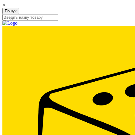
×
Пошук