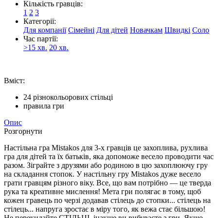
Кількість гравців:
1
2
3
Категорії:
Для компанії
Сімейні
Для дітей
Новачкам
Швидкі
Соло
Час партії:
>15 хв.
20 хв.
Вміст:
24 різнокольорових стільці
правила гри
Опис
Розгорнути
Настільна гра Mistakos для 3-х гравців це захоплива, рухлива
гра для дітей та їх батьків, яка допоможе весело проводити час
разом. Зіграйте з друзями або родиною в цю захоплюючу гру
на складання стопок. У настільну гру Mistakos дуже весело
грати гравцям різного віку. Все, що вам потрібно — це тверда
рука та креативне мислення! Мета гри полягає в тому, щоб
кожен гравець по черзі додавав стілець до стопки... стілець на
стілець... напруга зростає в міру того, як вежа стає більшою!
Не перекидайте СТІЛЬЦІ, інакше ви вибуваєте з гри. Якщо