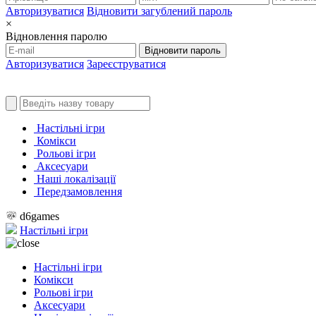
Авторизуватися
Відновити загублений пароль
×
Відновлення паролю
Відновити пароль
Авторизуватися
Зареєструватися
Настільні ігри
Комікси
Рольові ігри
Аксесуари
Наші локалізації
Передзамовлення
d6games
Настільні ігри
Настільні ігри
Комікси
Рольові ігри
Аксесуари