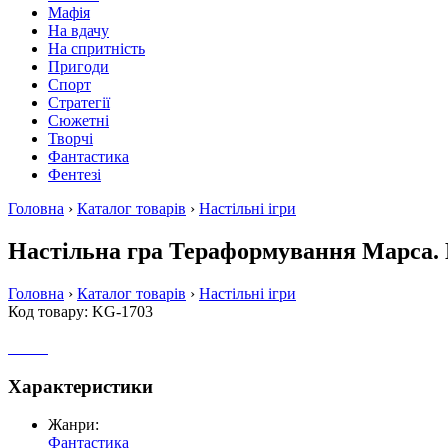
Мафія
На вдачу
На спритність
Пригоди
Спорт
Стратегії
Сюжетні
Творчі
Фантастика
Фентезі
Головна
›
Каталог товарів
›
Настільні ігри
Настільна гра Тераформування Марса.
Головна
›
Каталог товарів
›
Настільні ігри
Код товару: KG-1703
Характеристики
Жанри:
Фантастика