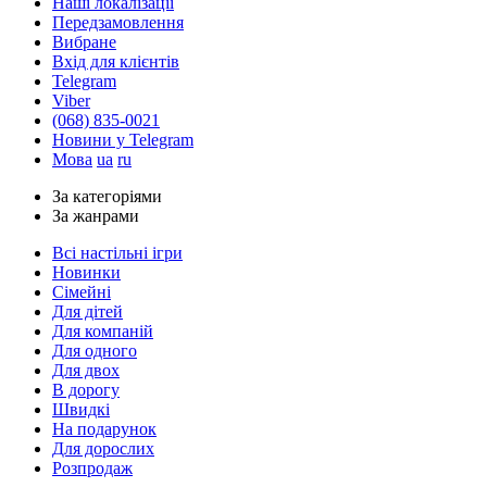
Наші локалізації
Передзамовлення
Вибране
Вхід для клієнтів
Telegram
Viber
(068) 835-0021
Новини у Telegram
Мова
ua
ru
За категоріями
За жанрами
Всі настільні ігри
Новинки
Сімейні
Для дітей
Для компаній
Для одного
Для двох
В дорогу
Швидкі
На подарунок
Для дорослих
Розпродаж