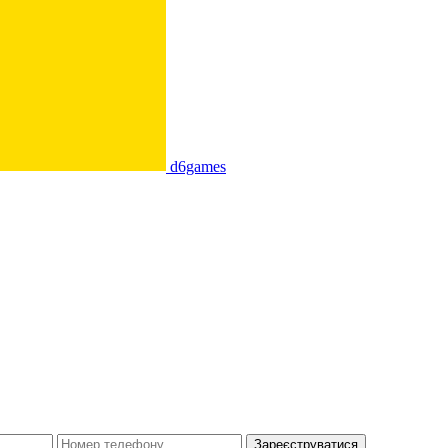
d6games
Зареєструватися