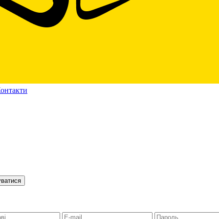
онтакти
уватися