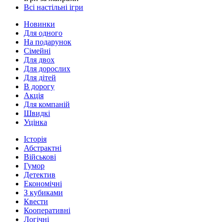
Всі настільні ігри
Новинки
Для одного
На подарунок
Сімейні
Для двох
Для дорослих
Для дітей
В дорогу
Акція
Для компаній
Швидкі
Уцінка
Історія
Абстрактні
Військові
Гумор
Детектив
Економічні
З кубиками
Квести
Кооперативні
Логічні