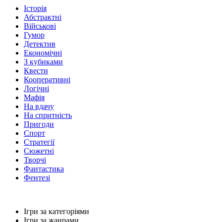
Історія
Абстрактні
Військові
Гумор
Детектив
Економічні
З кубиками
Квести
Кооперативні
Логічні
Мафія
На вдачу
На спритність
Пригоди
Спорт
Стратегії
Сюжетні
Творчі
Фантастика
Фентезі
Ігри за категоріями
Ігри за жанрами