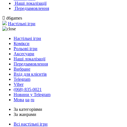
Наші локалізації
Передзамовлення
d6games
Настільні ігри
Настільні ігри
Комікси
Рольові ігри
Аксесуари
Наші локалізації
Передзамовлення
Вибране
Вхід для клієнтів
Telegram
Viber
(068) 835-0021
Новини у Telegram
Мова
ua
ru
За категоріями
За жанрами
Всі настільні ігри