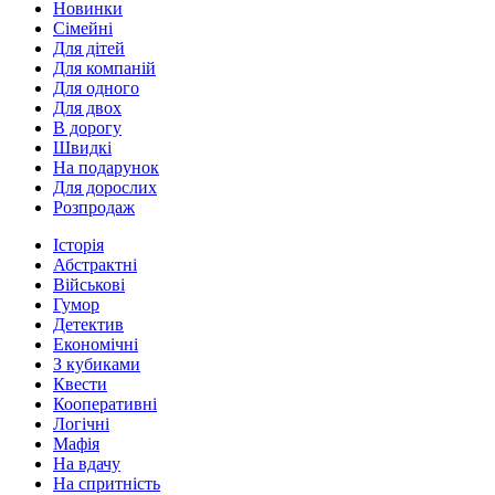
Новинки
Сімейні
Для дітей
Для компаній
Для одного
Для двох
В дорогу
Швидкі
На подарунок
Для дорослих
Розпродаж
Історія
Абстрактні
Військові
Гумор
Детектив
Економічні
З кубиками
Квести
Кооперативні
Логічні
Мафія
На вдачу
На спритність