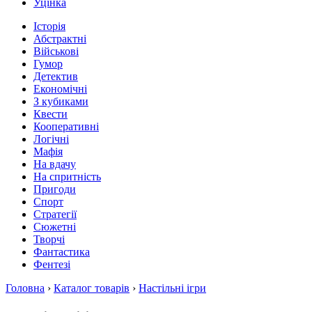
Уцінка
Історія
Абстрактні
Військові
Гумор
Детектив
Економічні
З кубиками
Квести
Кооперативні
Логічні
Мафія
На вдачу
На спритність
Пригоди
Спорт
Стратегії
Сюжетні
Творчі
Фантастика
Фентезі
Головна
›
Каталог товарів
›
Настільні ігри