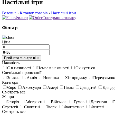
Настільні ігри
Головна
›
Каталог товарів
›
Настільні ігри
Фильтр
Сортування товару
Фільтр
Цiна
Прийняти фiльтри цiни
Наявність
Є в наявності
Немає в наявності
Очікується
Спецiальнi пропозицiї
Знижка
Акція
Новинка
Хіт продажу
Передзамов
Категорії
Євро
Аксесуари
Амері
Гікам
Для дітей
Для до
Смотреть все
Жанри
Історія
Абстрактні
Військові
Гумор
Детектив
Стратегії
Сюжетні
Творчі
Фантастика
Фентезі
Смотреть все