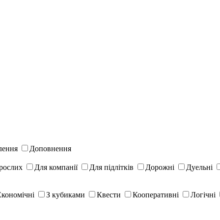
лення
Доповнення
рослих
Для компанії
Для підлітків
Дорожні
Дуельні
Економічні
З кубиками
Квести
Кооперативні
Логічні