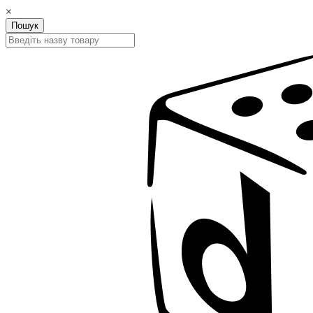
×
Пошук