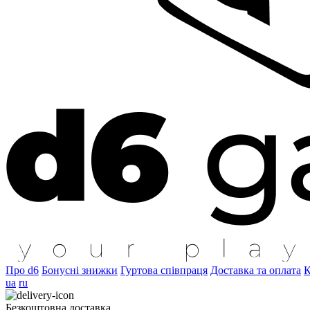
Про d6
Бонусні знижки
Гуртова співпраця
Доставка та оплата
К
ua
ru
Безкоштовна доставка