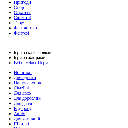
Пригоди
Спорт
Стратегії
Сюжетні
Творчі
Фантастика
Фентезі
Ігри за категоріями
Ігри за жанрами
Всі настільні ігри
Новинки
Для одного
На подарунок
Сімейні
Для двох
Для дорослих
Для дітей
В дорогу
Акція
Для компаній
Швидкі